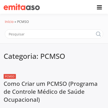
Skip
Central de
to
content
Ajuda –
Início
»
PCMSO
Emitaaso
Categoria:
PCMSO
PCMSO
Como Criar um PCMSO (Programa
de Controle Médico de Saúde
Ocupacional)